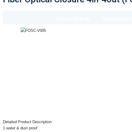
Thông số kỹ thuật
Download tài l
Detailed Product Description
1.water & dust proof