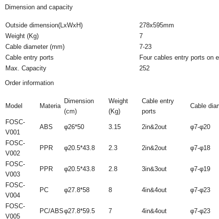
Dimension and capacity
Outside dimension(LxWxH)
278x595mm
Weight (Kg)
7
Cable diameter (mm)
7-23
Cable entry ports
Four cables entry ports on 
Max. Capacity
252
Order information
Dimension
Weight
Cable entry
Model
Materia
Cable dia
(cm)
(Kg)
ports
FOSC-
ABS
φ26*50
3.15
2in&2out
φ7-φ20
V001
FOSC-
PPR
φ20.5*43.8
2.3
2in&2out
φ7-φ18
V002
FOSC-
PPR
φ20.5*43.8
2.8
3in&3out
φ7-φ19
V003
FOSC-
PC
φ27.8*58
8
4in&4out
φ7-φ23
V004
FOSC-
PC/ABS
φ27.8*59.5
7
4in&4out
φ7-φ23
V005