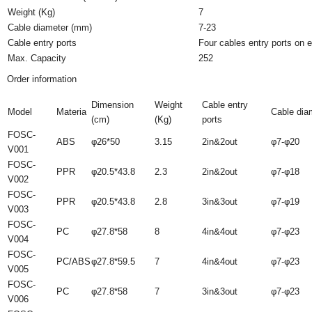
Weight (Kg)
7
Cable diameter (mm)
7-23
Cable entry ports
Four cables entry ports on 
Max. Capacity
252
Order information
Dimension
Weight
Cable entry
Model
Materia
Cable dia
(cm)
(Kg)
ports
FOSC-
ABS
φ26*50
3.15
2in&2out
φ7-φ20
V001
FOSC-
PPR
φ20.5*43.8
2.3
2in&2out
φ7-φ18
V002
FOSC-
PPR
φ20.5*43.8
2.8
3in&3out
φ7-φ19
V003
FOSC-
PC
φ27.8*58
8
4in&4out
φ7-φ23
V004
FOSC-
PC/ABS
φ27.8*59.5
7
4in&4out
φ7-φ23
V005
FOSC-
PC
φ27.8*58
7
3in&3out
φ7-φ23
V006