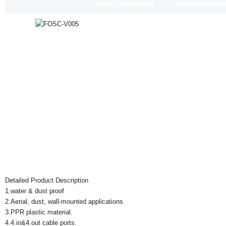
Thông số kỹ thuật
Download tài l
Detailed Product Description
1.water & dust proof
2.Aerial, dust, wall-mounted applications
3.PPR plastic material.
4.4.in&4.out cable ports.