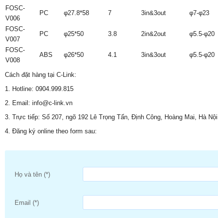
FOSC-
PC
φ27.8*58
7
3in&3out
φ7-φ23
V006
FOSC-
PC
φ25*50
3.8
2in&2out
φ5.5-φ20
V007
FOSC-
ABS
φ26*50
4.1
3in&3out
φ5.5-φ20
V008
Cách đặt hàng tại C-Link:
1. Hotline: 0904.999.815
2. Email: info@c-link.vn
3. Trực tiếp: Số 207, ngõ 192 Lê Trọng Tấn, Định Công, Hoàng Mai, Hà Nội
4. Đăng ký online theo form sau:
Họ và tên (*)
Email (*)