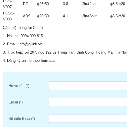
FOSC-
PC
φ25*50
3.8
2in&2out
φ5.5-φ20
V007
FOSC-
ABS
φ26*50
4.1
3in&3out
φ5.5-φ20
V008
Cách đặt hàng tại C-Link:
1. Hotline: 0904.999.815
2. Email: info@c-link.vn
3. Trực tiếp: Số 207, ngõ 192 Lê Trọng Tấn, Định Công, Hoàng Mai, Hà Nội
4. Đăng ký online theo form sau:
Họ và tên (*)
Email (*)
Số điện thoại (*)