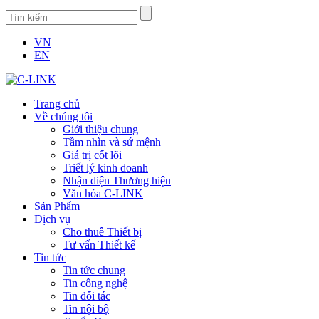
VN
EN
Trang chủ
Về chúng tôi
Giới thiệu chung
Tầm nhìn và sứ mệnh
Giá trị cốt lõi
Triết lý kinh doanh
Nhận diện Thương hiệu
Văn hóa C-LINK
Sản Phẩm
Dịch vụ
Cho thuê Thiết bị
Tư vấn Thiết kế
Tin tức
Tin tức chung
Tin công nghệ
Tin đối tác
Tin nội bộ