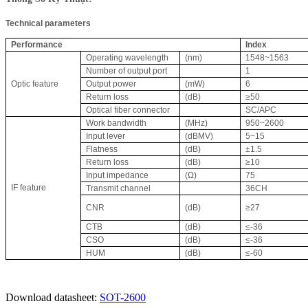
Technical parameters
Performance
Index
Operating wavelength
(nm)
1548~1563
Number of output port
1
Optic feature
Output power
(mW)
6
Return loss
(dB)
≥50
Optical fiber connector
SC/APC
Work bandwidth
(MHz)
950~2600
Input lever
(dBMV)
5~15
Flatness
(dB)
±1.5
Return loss
(dB)
≥10
Input impedance
(Ω)
75
IF feature
Transmit channel
36CH
CNR
(dB)
≥27
CTB
(dB)
≤-36
CSO
(dB)
≤-36
HUM
(dB)
≤-60
Download datasheet:
SOT-2600