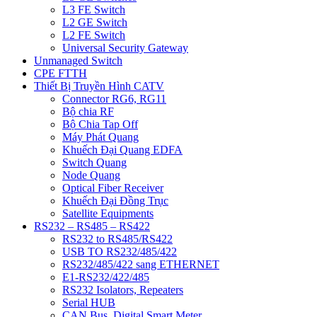
L3 FE Switch
L2 GE Switch
L2 FE Switch
Universal Security Gateway
Unmanaged Switch
CPE FTTH
Thiết Bị Truyền Hình CATV
Connector RG6, RG11
Bộ chia RF
Bộ Chia Tap Off
Máy Phát Quang
Khuếch Đại Quang EDFA
Switch Quang
Node Quang
Optical Fiber Receiver
Khuếch Đại Đồng Trục
Satellite Equipments
RS232 – RS485 – RS422
RS232 to RS485/RS422
USB TO RS232/485/422
RS232/485/422 sang ETHERNET
E1-RS232/422/485
RS232 Isolators, Repeaters
Serial HUB
CAN Bus, Digital Smart Meter