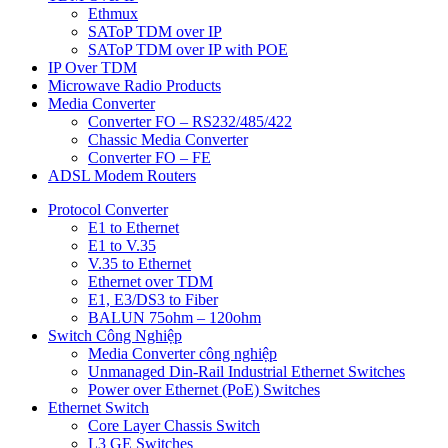
Ethmux
SAToP TDM over IP
SAToP TDM over IP with POE
IP Over TDM
Microwave Radio Products
Media Converter
Converter FO – RS232/485/422
Chassic Media Converter
Converter FO – FE
ADSL Modem Routers
Protocol Converter
E1 to Ethernet
E1 to V.35
V.35 to Ethernet
Ethernet over TDM
E1, E3/DS3 to Fiber
BALUN 75ohm – 120ohm
Switch Công Nghiệp
Media Converter công nghiệp
Unmanaged Din-Rail Industrial Ethernet Switches
Power over Ethernet (PoE) Switches
Ethernet Switch
Core Layer Chassis Switch
L3 GE Switches