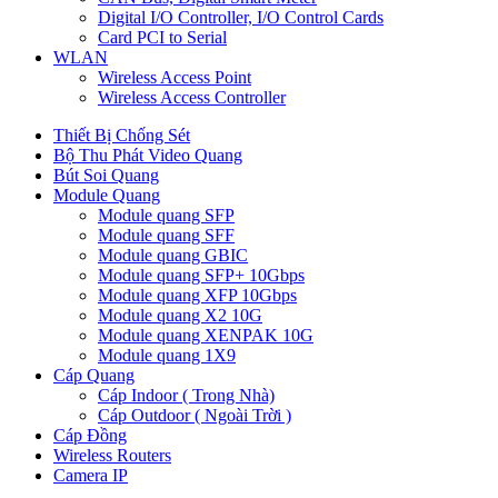
Digital I/O Controller, I/O Control Cards
Card PCI to Serial
WLAN
Wireless Access Point
Wireless Access Controller
Thiết Bị Chống Sét
Bộ Thu Phát Video Quang
Bút Soi Quang
Module Quang
Module quang SFP
Module quang SFF
Module quang GBIC
Module quang SFP+ 10Gbps
Module quang XFP 10Gbps
Module quang X2 10G
Module quang XENPAK 10G
Module quang 1X9
Cáp Quang
Cáp Indoor ( Trong Nhà)
Cáp Outdoor ( Ngoài Trời )
Cáp Đồng
Wireless Routers
Camera IP