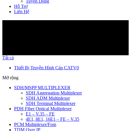
Tuyển Dụng
Hỗ Trợ
Liên Hệ
Sản Phẩm
Tất cả
Thiết Bị Truyền Hình Cáp CATV
0
Mở rộng
SDH/MSPP MULTIPLEXER
SDH Aggregation Multiplexer
SDH ADM Multiplexer
SDH Terminal Multiplexer
PDH Fiber Optical Multiplexer
E1 – V.35 – FE
4E1, 8E1, 16E1 – FE – V.35
PCM Multiplexer/Fom
TDM Over IP