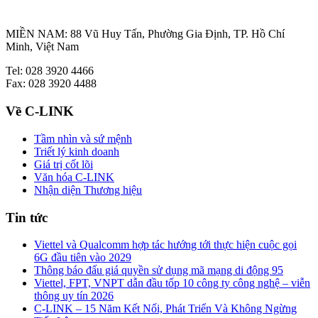
MIỀN NAM: 88 Vũ Huy Tấn, Phường Gia Định, TP. Hồ Chí
Minh, Việt Nam
Tel: 028 3920 4466
Fax: 028 3920 4488
Về C-LINK
Tầm nhìn và sứ mệnh
Triết lý kinh doanh
Giá trị cốt lõi
Văn hóa C-LINK
Nhận diện Thương hiệu
Tin tức
Viettel và Qualcomm hợp tác hướng tới thực hiện cuộc gọi
6G đầu tiên vào 2029
Thông báo đấu giá quyền sử dụng mã mạng di động 95
Viettel, FPT, VNPT dẫn đầu tốp 10 công ty công nghệ – viễn
thông uy tín 2026
C-LINK – 15 Năm Kết Nối, Phát Triển Và Không Ngừng