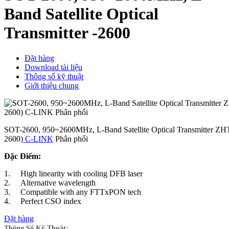
Band Satellite Optical
Transmitter -2600
Đặt hàng
Download tài liệu
Thông số kỹ thuật
Giới thiệu chung
SOT-2600, 950~2600MHz, L-Band Satellite Optical Transmitter ZH
2600)
C-LINK
Phân phối
Đặc Điểm:
1. High linearity with cooling DFB laser
2. Alternative wavelength
3. Compatible with any FTTxPON tech
4. Perfect CSO index
Đặt hàng
Thông Số Kỹ Thuật: