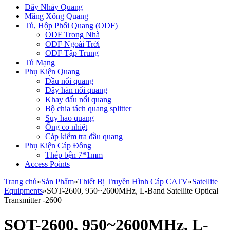
Dây Nhảy Quang
Măng Xông Quang
Tủ, Hộp Phối Quang (ODF)
ODF Trong Nhà
ODF Ngoài Trời
ODF Tập Trung
Tủ Mạng
Phụ Kiện Quang
Đầu nối quang
Dây hàn nối quang
Khay đấu nối quang
Bộ chia tách quang splitter
Suy hao quang
Ống co nhiệt
Cáp kiểm tra đầu quang
Phụ Kiện Cáp Đồng
Thép bện 7*1mm
Access Points
Trang chủ
»
Sản Phẩm
»
Thiết Bị Truyền Hình Cáp CATV
»
Satellite
Equipments
»
SOT-2600, 950~2600MHz, L-Band Satellite Optical
Transmitter -2600
SOT-2600, 950~2600MHz, L-