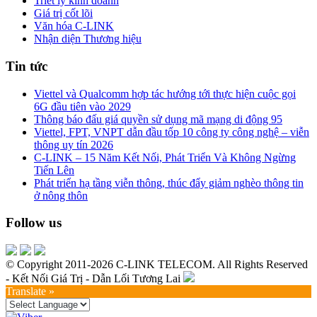
Triết lý kinh doanh
Giá trị cốt lõi
Văn hóa C-LINK
Nhận diện Thương hiệu
Tin tức
Viettel và Qualcomm hợp tác hướng tới thực hiện cuộc gọi
6G đầu tiên vào 2029
Thông báo đấu giá quyền sử dụng mã mạng di động 95
Viettel, FPT, VNPT dẫn đầu tốp 10 công ty công nghệ – viễn
thông uy tín 2026
C-LINK – 15 Năm Kết Nối, Phát Triển Và Không Ngừng
Tiến Lên
Phát triển hạ tầng viễn thông, thúc đẩy giảm nghèo thông tin
ở nông thôn
Follow us
© Copyright 2011-2026 C-LINK TELECOM. All Rights Reserved
- Kết Nối Giá Trị - Dẫn Lối Tương Lai
Translate »