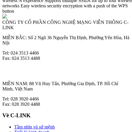
wireless N experience Supports multiple SSIDs for up to four wireles
networks Easy wireless security encryption with a push of the WPS
button
CÔNG TY CỔ PHẦN CÔNG NGHỆ MẠNG VIỄN THÔNG C-
LINK
MIỀN BẮC: Số 2 Ngõ 36 Nguyễn Thị Định, Phường Yên Hòa, Hà
Nội
Tel: 024 3513 4466
Fax: 024 3513 4488
MIỀN NAM: 88 Vũ Huy Tấn, Phường Gia Định, TP. Hồ Chí
Minh, Việt Nam
Tel: 028 3920 4466
Fax: 028 3920 4488
Về C-LINK
Tầm nhìn và sứ mệnh