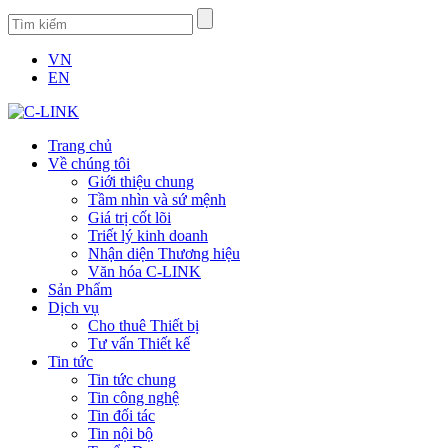
VN
EN
Trang chủ
Về chúng tôi
Giới thiệu chung
Tầm nhìn và sứ mệnh
Giá trị cốt lõi
Triết lý kinh doanh
Nhận diện Thương hiệu
Văn hóa C-LINK
Sản Phẩm
Dịch vụ
Cho thuê Thiết bị
Tư vấn Thiết kế
Tin tức
Tin tức chung
Tin công nghệ
Tin đối tác
Tin nội bộ