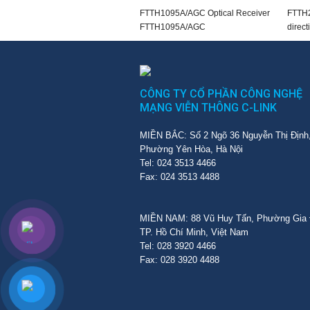
FTTH1095A/AGC Optical Receiver
FTTH2
FTTH1095A/AGC
direct
CÔNG TY CỔ PHẦN CÔNG NGHỆ
MẠNG VIỄN THÔNG C-LINK
MIỀN BẮC: Số 2 Ngõ 36 Nguyễn Thị Định
Phường Yên Hòa, Hà Nội
Tel: 024 3513 4466
Fax: 024 3513 4488
MIỀN NAM: 88 Vũ Huy Tấn, Phường Gia 
TP. Hồ Chí Minh, Việt Nam
Tel: 028 3920 4466
Fax: 028 3920 4488