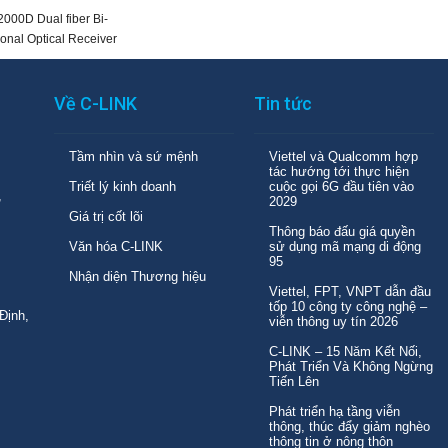
000D Dual fiber Bi-
ional Optical Receiver
Về C-LINK
Tin tức
Tầm nhìn và sứ mệnh
Viettel và Qualcomm hợp
tác hướng tới thực hiện
Triết lý kinh doanh
cuộc gọi 6G đầu tiên vào
,
2029
Giá trị cốt lõi
Thông báo đấu giá quyền
Văn hóa C-LINK
sử dụng mã mạng di động
95
Nhận diện Thương hiệu
Viettel, FPT, VNPT dẫn đầu
tốp 10 công ty công nghệ –
Định,
viễn thông uy tín 2026
C-LINK – 15 Năm Kết Nối,
Phát Triển Và Không Ngừng
Tiến Lên
Phát triển hạ tầng viễn
thông, thúc đẩy giảm nghèo
thông tin ở nông thôn