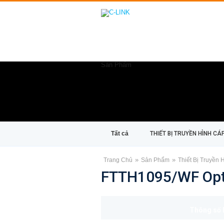
Sản Phẩm
Tất cả
THIẾT BỊ TRUYỀN HÌNH CÁ
CATV
»
»
Trang Chủ
Sản Phẩm
Thiết Bị Truyền
FTTH1095/WF Opt
Thông số 