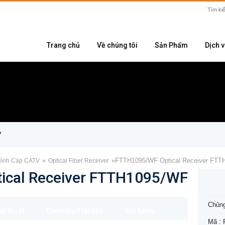
Trang chủ
Về chúng tôi
Sản Phẩm
Dịch 
P
»
»
FTTH1095/WF Optical Receiver FT
 Hình Cáp CATV
Optical Fiber Receiver
ical Receiver FTTH1095/WF
Chủng
kỹ thuật
Download tài liệu
Đặt hàng
Mã :