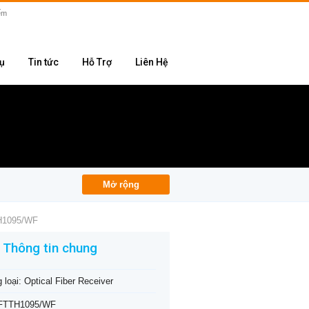
vụ
Tin tức
Hỗ Trợ
Liên Hệ
Mở rộng
TH1095/WF
Thông tin chung
 loại:
Optical Fiber Receiver
 FTTH1095/WF