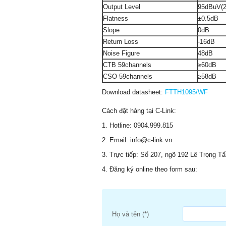
Output Level
95dBuV(2
Flatness
±0.5dB
Slope
0dB
Return Loss
-16dB
Noise Figure
48dB
CTB 59channels
≥60dB
CSO 59channels
≥58dB
Download datasheet:
FTTH1095/WF
Cách đặt hàng tại C-Link:
1. Hotline: 0904.999.815
2. Email: info@c-link.vn
3. Trực tiếp: Số 207, ngõ 192 Lê Trọng T
4. Đăng ký online theo form sau:
Họ và tên (*)