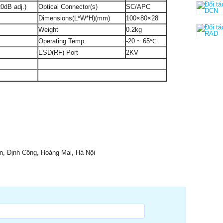
0dB adj.)
Optical Connector(s)
SC/APC
Dimensions(L*W*H)(mm)
100×80×28
Weight
0.2kg
Operating Temp.
-20 ~ 65℃
ESD(RF) Port
2KV
ấn, Định Công, Hoàng Mai, Hà Nội