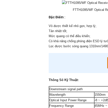
FTTH1095/WF Optical R
Đặc Điểm :
Vỏ được thiết kế nhỏ gọn, hợp lý;
Tản nhiệt tốt;
Mức quang có thể điều khiển;
Có khả năng chống phóng điện ESD lý tư
Lọc được bước sóng quang 1310nm/149
Thông Số Kỹ Thuật:
Downstream signal path
Wavelength
1550nm
Optical Input Power Range
-8 ~ +2d
Frequency Range
45MHz ~