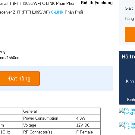
Giới thiệu chung
Giá :
eceiver ZHT (FTTH1095/WF)
C-LINK
Phân Phối
Hãng 
ởng.
Hỗ tr
0nm/1550nm.
Đặt hàng
Kinh 
Kinh
General
Power Consumption
4.3W
Bm
Voltage
12V DC
 1GHz
RF Connector(s)
F Female