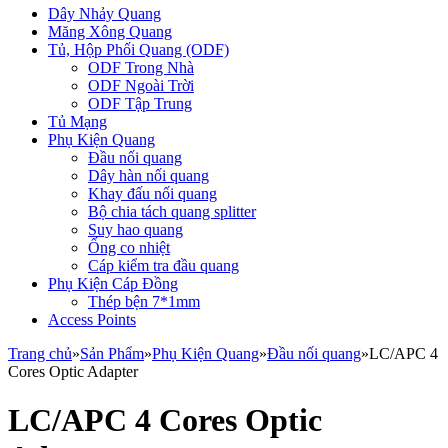
Dây Nhảy Quang
Măng Xông Quang
Tủ, Hộp Phối Quang (ODF)
ODF Trong Nhà
ODF Ngoài Trời
ODF Tập Trung
Tủ Mạng
Phụ Kiện Quang
Đầu nối quang
Dây hàn nối quang
Khay đấu nối quang
Bộ chia tách quang splitter
Suy hao quang
Ống co nhiệt
Cáp kiểm tra đầu quang
Phụ Kiện Cáp Đồng
Thép bện 7*1mm
Access Points
Trang chủ
»
Sản Phẩm
»
Phụ Kiện Quang
»
Đầu nối quang
»
LC/APC 4
Cores Optic Adapter
LC/APC 4 Cores Optic