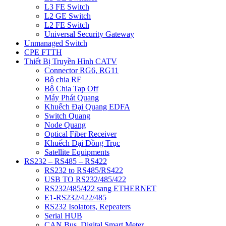
L3 FE Switch
L2 GE Switch
L2 FE Switch
Universal Security Gateway
Unmanaged Switch
CPE FTTH
Thiết Bị Truyền Hình CATV
Connector RG6, RG11
Bộ chia RF
Bộ Chia Tap Off
Máy Phát Quang
Khuếch Đại Quang EDFA
Switch Quang
Node Quang
Optical Fiber Receiver
Khuếch Đại Đồng Trục
Satellite Equipments
RS232 – RS485 – RS422
RS232 to RS485/RS422
USB TO RS232/485/422
RS232/485/422 sang ETHERNET
E1-RS232/422/485
RS232 Isolators, Repeaters
Serial HUB
CAN Bus, Digital Smart Meter