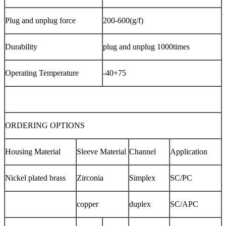
Plug and unplug force
200-600(g/f)
Durability
plug and unplug 1000times
Operating Temperature
-40+75
ORDERING OPTIONS
Housing Material
Sleeve Material
Channel
Application
Nickel plated brass
Zirconia
Simplex
SC/PC
copper
duplex
SC/APC