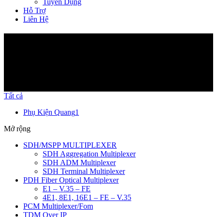
Tuyển Dụng
Hỗ Trợ
Liên Hệ
Sản Phẩm
Tất cả
Phụ Kiện Quang
1
Mở rộng
SDH/MSPP MULTIPLEXER
SDH Aggregation Multiplexer
SDH ADM Multiplexer
SDH Terminal Multiplexer
PDH Fiber Optical Multiplexer
E1 – V.35 – FE
4E1, 8E1, 16E1 – FE – V.35
PCM Multiplexer/Fom
TDM Over IP