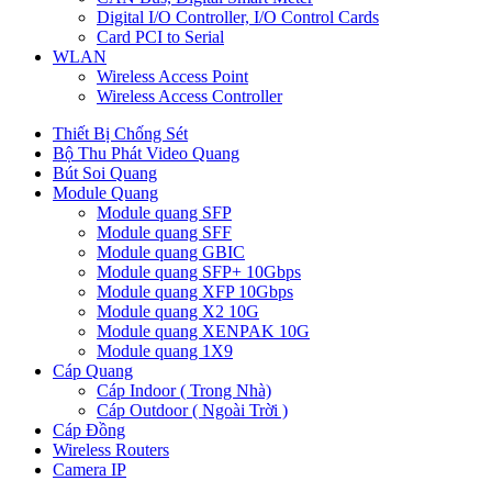
Digital I/O Controller, I/O Control Cards
Card PCI to Serial
WLAN
Wireless Access Point
Wireless Access Controller
Thiết Bị Chống Sét
Bộ Thu Phát Video Quang
Bút Soi Quang
Module Quang
Module quang SFP
Module quang SFF
Module quang GBIC
Module quang SFP+ 10Gbps
Module quang XFP 10Gbps
Module quang X2 10G
Module quang XENPAK 10G
Module quang 1X9
Cáp Quang
Cáp Indoor ( Trong Nhà)
Cáp Outdoor ( Ngoài Trời )
Cáp Đồng
Wireless Routers
Camera IP