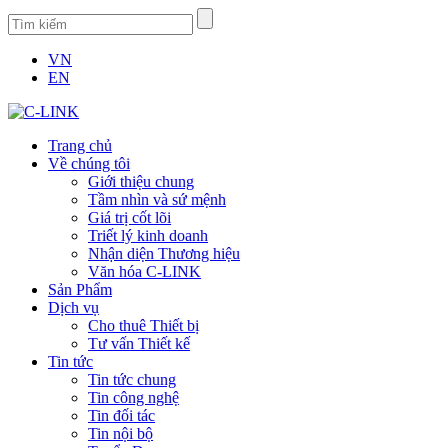
VN
EN
Trang chủ
Về chúng tôi
Giới thiệu chung
Tầm nhìn và sứ mệnh
Giá trị cốt lõi
Triết lý kinh doanh
Nhận diện Thương hiệu
Văn hóa C-LINK
Sản Phẩm
Dịch vụ
Cho thuê Thiết bị
Tư vấn Thiết kế
Tin tức
Tin tức chung
Tin công nghệ
Tin đối tác
Tin nội bộ