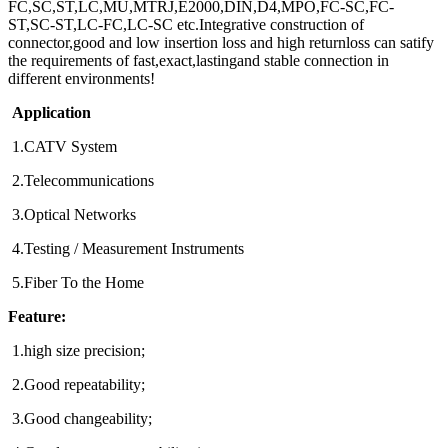
FC,SC,ST,LC,MU,MTRJ,E2000,DIN,D4,MPO,FC-SC,FC-
ST,SC-ST,LC-FC,LC-SC etc.Integrative construction of
connector,good and low insertion loss and high returnloss can satify
the requirements of fast,exact,lastingand stable connection in
different environments!
Application
1.CATV System
2.Telecommunications
3.Optical Networks
4.Testing / Measurement Instruments
5.Fiber To the Home
Feature:
1.high size precision;
2.Good repeatability;
3.Good changeability;