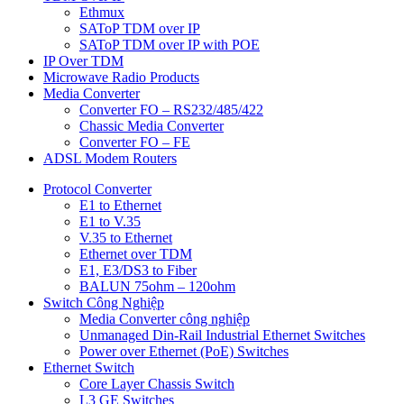
Ethmux
SAToP TDM over IP
SAToP TDM over IP with POE
IP Over TDM
Microwave Radio Products
Media Converter
Converter FO – RS232/485/422
Chassic Media Converter
Converter FO – FE
ADSL Modem Routers
Protocol Converter
E1 to Ethernet
E1 to V.35
V.35 to Ethernet
Ethernet over TDM
E1, E3/DS3 to Fiber
BALUN 75ohm – 120ohm
Switch Công Nghiệp
Media Converter công nghiệp
Unmanaged Din-Rail Industrial Ethernet Switches
Power over Ethernet (PoE) Switches
Ethernet Switch
Core Layer Chassis Switch
L3 GE Switches