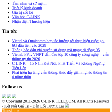
Tầm nhìn và sứ mệnh
Triết lý kinh doanh
Giá trị cốt lõi
Văn hóa C-LINK
Nhận diện Thương hiệu
Tin tức
Viettel và Qualcomm hợp tác hướng tới thực hiện cuộc gọi
6G đầu tiên vào 2029
Thông báo đấu giá quyền sử dụng mã mạng di động 95
Viettel, FPT, VNPT dẫn đầu tốp 10 công ty công nghệ – viễn
thông uy tín 2026
C-LINK – 15 Năm Kết Nối, Phát Triển Và Không Ngừng
Tiến Lên
Phát triển hạ tầng viễn thông, thúc đẩy giảm nghèo thông tin
ở nông thôn
Follow us
© Copyright 2011-2026 C-LINK TELECOM. All Rights Reserved
- Kết Nối Giá Trị - Dẫn Lối Tương Lai
Translate »