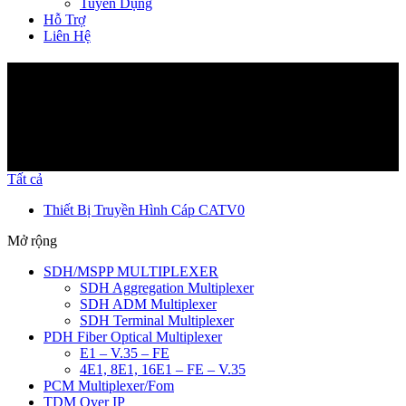
Tuyển Dụng
Hỗ Trợ
Liên Hệ
Sản Phẩm
Tất cả
Thiết Bị Truyền Hình Cáp CATV
0
Mở rộng
SDH/MSPP MULTIPLEXER
SDH Aggregation Multiplexer
SDH ADM Multiplexer
SDH Terminal Multiplexer
PDH Fiber Optical Multiplexer
E1 – V.35 – FE
4E1, 8E1, 16E1 – FE – V.35
PCM Multiplexer/Fom
TDM Over IP