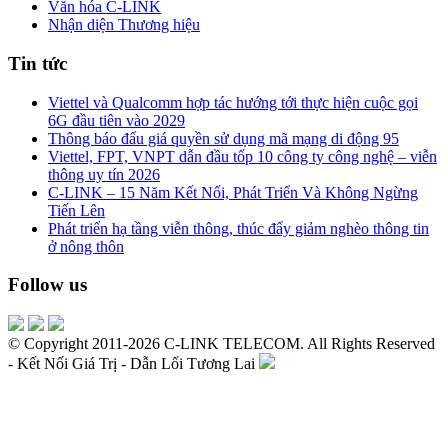
Văn hóa C-LINK
Nhận diện Thương hiệu
Tin tức
Viettel và Qualcomm hợp tác hướng tới thực hiện cuộc gọi
6G đầu tiên vào 2029
Thông báo đấu giá quyền sử dụng mã mạng di động 95
Viettel, FPT, VNPT dẫn đầu tốp 10 công ty công nghệ – viễn
thông uy tín 2026
C-LINK – 15 Năm Kết Nối, Phát Triển Và Không Ngừng
Tiến Lên
Phát triển hạ tầng viễn thông, thúc đẩy giảm nghèo thông tin
ở nông thôn
Follow us
© Copyright 2011-2026 C-LINK TELECOM. All Rights Reserved
- Kết Nối Giá Trị - Dẫn Lối Tương Lai