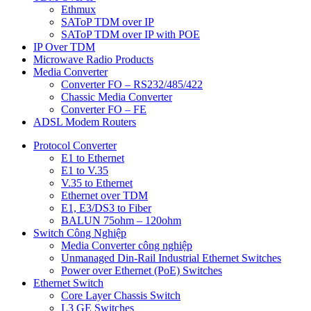
Ethmux
SAToP TDM over IP
SAToP TDM over IP with POE
IP Over TDM
Microwave Radio Products
Media Converter
Converter FO – RS232/485/422
Chassic Media Converter
Converter FO – FE
ADSL Modem Routers
Protocol Converter
E1 to Ethernet
E1 to V.35
V.35 to Ethernet
Ethernet over TDM
E1, E3/DS3 to Fiber
BALUN 75ohm – 120ohm
Switch Công Nghiệp
Media Converter công nghiệp
Unmanaged Din-Rail Industrial Ethernet Switches
Power over Ethernet (PoE) Switches
Ethernet Switch
Core Layer Chassis Switch
L3 GE Switches