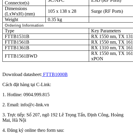
SC/APC
ESD (RF Ports)
Connector(s)
Dimensions
105 x 138 x 28
Surge (RF Ports)
(LxWxH) (mm)
Weight
0.35 kg
Ordering Information
Type
Key Parameters
FTTB1531B
RX 1550 nm, TX 13
FTTB1561B
RX 1550 nm, TX 16
FTTB1361B
RX 1310 nm, TX 16
RX 1550 nm, TX 16
FTTB1561BWD
xPON
Download datasheet:
FTTB1000B
Cách đặt hàng tại C-Link:
1. Hotline: 0904.999.815
2. Email: info@c-link.vn
3. Trực tiếp: Số 207, ngõ 192 Lê Trọng Tấn, Định Công, Hoàng
Mai, Hà Nội
4. Đăng ký online theo form sau: