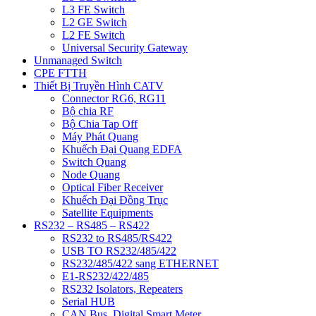
L3 FE Switch
L2 GE Switch
L2 FE Switch
Universal Security Gateway
Unmanaged Switch
CPE FTTH
Thiết Bị Truyền Hình CATV
Connector RG6, RG11
Bộ chia RF
Bộ Chia Tap Off
Máy Phát Quang
Khuếch Đại Quang EDFA
Switch Quang
Node Quang
Optical Fiber Receiver
Khuếch Đại Đồng Trục
Satellite Equipments
RS232 – RS485 – RS422
RS232 to RS485/RS422
USB TO RS232/485/422
RS232/485/422 sang ETHERNET
E1-RS232/422/485
RS232 Isolators, Repeaters
Serial HUB
CAN Bus, Digital Smart Meter