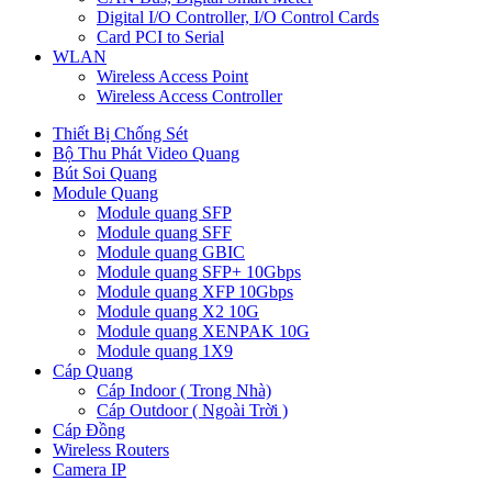
Digital I/O Controller, I/O Control Cards
Card PCI to Serial
WLAN
Wireless Access Point
Wireless Access Controller
Thiết Bị Chống Sét
Bộ Thu Phát Video Quang
Bút Soi Quang
Module Quang
Module quang SFP
Module quang SFF
Module quang GBIC
Module quang SFP+ 10Gbps
Module quang XFP 10Gbps
Module quang X2 10G
Module quang XENPAK 10G
Module quang 1X9
Cáp Quang
Cáp Indoor ( Trong Nhà)
Cáp Outdoor ( Ngoài Trời )
Cáp Đồng
Wireless Routers
Camera IP