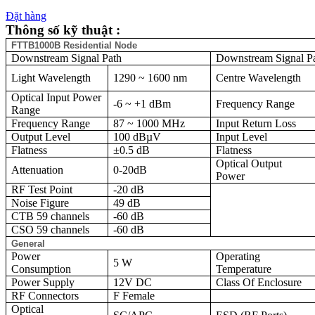
Đặt hàng
Thông số kỹ thuật
:
FTTB1000B Residential Node
Downstream Signal Path
Downstream Signal P
Light Wavelength
1290 ~ 1600 nm
Centre Wavelength
Optical Input Power
-6 ~ +1 dBm
Frequency Range
Range
Frequency Range
87 ~ 1000 MHz
Input Return Loss
Output Level
100 dBµV
Input Level
Flatness
±0.5 dB
Flatness
Optical Output
Attenuation
0-20dB
Power
RF Test Point
-20 dB
Noise Figure
49 dB
CTB 59 channels
-60 dB
CSO 59 channels
-60 dB
General
Power
Operating
5 W
Consumption
Temperature
Power Supply
12V DC
Class Of Enclosure
RF Connectors
F Female
Optical