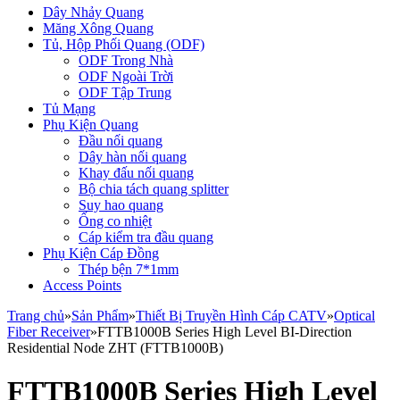
Dây Nhảy Quang
Măng Xông Quang
Tủ, Hộp Phối Quang (ODF)
ODF Trong Nhà
ODF Ngoài Trời
ODF Tập Trung
Tủ Mạng
Phụ Kiện Quang
Đầu nối quang
Dây hàn nối quang
Khay đấu nối quang
Bộ chia tách quang splitter
Suy hao quang
Ống co nhiệt
Cáp kiểm tra đầu quang
Phụ Kiện Cáp Đồng
Thép bện 7*1mm
Access Points
Trang chủ
»
Sản Phẩm
»
Thiết Bị Truyền Hình Cáp CATV
»
Optical
Fiber Receiver
»
FTTB1000B Series High Level BI-Direction
Residential Node ZHT (FTTB1000B)
FTTB1000B Series High Level