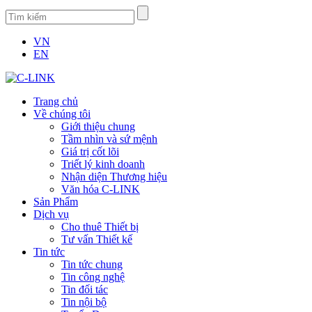
VN
EN
Trang chủ
Về chúng tôi
Giới thiệu chung
Tầm nhìn và sứ mệnh
Giá trị cốt lõi
Triết lý kinh doanh
Nhận diện Thương hiệu
Văn hóa C-LINK
Sản Phẩm
Dịch vụ
Cho thuê Thiết bị
Tư vấn Thiết kế
Tin tức
Tin tức chung
Tin công nghệ
Tin đối tác
Tin nội bộ